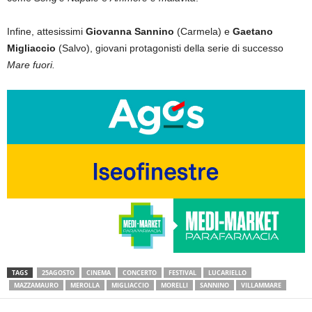
Infine, attesissimi
Giovanna Sannino
(Carmela) e
Gaetano
Migliaccio
(Salvo), giovani protagonisti della serie di successo
Mare fuori.
TAGS
25AGOSTO
CINEMA
CONCERTO
FESTIVAL
LUCARIELLO
MAZZAMAURO
MEROLLA
MIGLIACCIO
MORELLI
SANNINO
VILLAMMARE