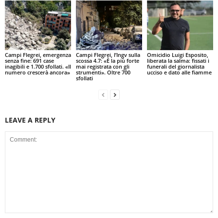
Campi Flegrei, emergenza
Campi Flegrei, l’Ingv sulla
Omicidio Luigi Esposito,
senza fine: 691 case
scossa 4.7: «È la più forte
liberata la salma: fissati i
inagibili e 1.700 sfollati. «Il
mai registrata con gli
funerali del giornalista
numero crescerà ancora»
strumenti». Oltre 700
ucciso e dato alle fiamme
sfollati
LEAVE A REPLY