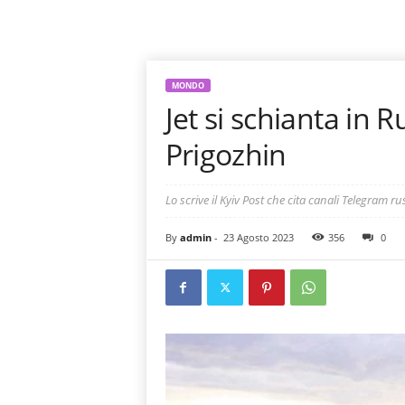
MONDO
Jet si schianta in R
Prigozhin
Lo scrive il Kyiv Post che cita canali Telegram r
By
admin
-
23 Agosto 2023
356
0