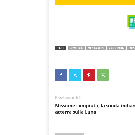
TAGS
G2MEDIA
MEGAPRESS
PRIGOZHIN
RUS
Previous article
Missione compiuta, la sonda india
atterra sulla Luna