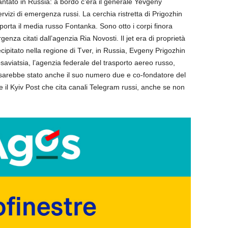
antato in Russia: a bordo c’era il generale Yevgeny
vizi di emergenza russi. La cerchia ristretta di Prigozhin
riporta il media russo Fontanka. Sono otto i corpi finora
rgenza citati dall’agenzia Ria Novosti. Il jet era di proprietà
cipitato nella regione di Tver, in Russia, Evgeny Prigozhin
osaviatsia, l’agenzia federale del trasporto aereo russo,
i sarebbe stato anche il suo numero due e co-fondatore del
 il Kyiv Post che cita canali Telegram russi, anche se non