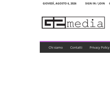
GIOVEDÌ, AGOSTO 6, 2026
SIGN IN / JOIN
G
2
m
e
d
i
a
Chi siamo
Contatti
Privacy Policy