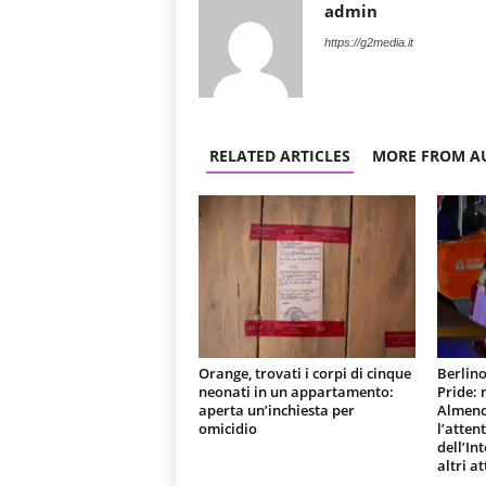
admin
https://g2media.it
RELATED ARTICLES
MORE FROM A
Orange, trovati i corpi di cinque
Berlino
neonati in un appartamento:
Pride:
aperta un’inchiesta per
Almeno 
omicidio
l’atten
dell’In
altri at