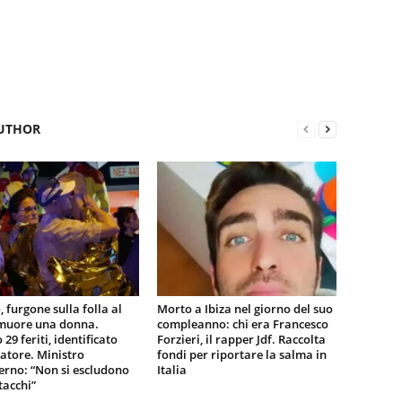
UTHOR
, furgone sulla folla al
Morto a Ibiza nel giorno del suo
 muore una donna.
compleanno: chi era Francesco
29 feriti, identificato
Forzieri, il rapper Jdf. Raccolta
tatore. Ministro
fondi per riportare la salma in
terno: “Non si escludono
Italia
tacchi”