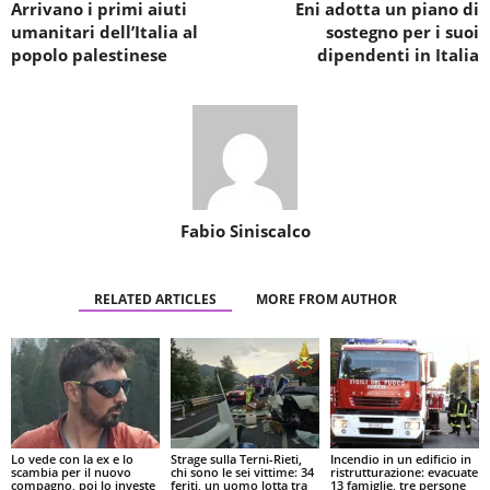
Arrivano i primi aiuti
Eni adotta un piano di
umanitari dell’Italia al
sostegno per i suoi
popolo palestinese
dipendenti in Italia
Fabio Siniscalco
RELATED ARTICLES
MORE FROM AUTHOR
Lo vede con la ex e lo
Strage sulla Terni-Rieti,
Incendio in un edificio in
scambia per il nuovo
chi sono le sei vittime: 34
ristrutturazione: evacuate
compagno, poi lo investe
feriti, un uomo lotta tra
13 famiglie, tre persone