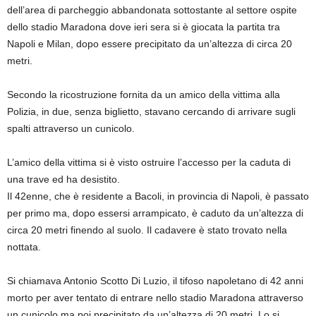
dell’area di parcheggio abbandonata sottostante al settore ospite
dello stadio Maradona dove ieri sera si è giocata la partita tra
Napoli e Milan, dopo essere precipitato da un’altezza di circa 20
metri.
Secondo la ricostruzione fornita da un amico della vittima alla
Polizia, in due, senza biglietto, stavano cercando di arrivare sugli
spalti attraverso un cunicolo.
L’amico della vittima si è visto ostruire l’accesso per la caduta di
una trave ed ha desistito.
Il 42enne, che è residente a Bacoli, in provincia di Napoli, è passato
per primo ma, dopo essersi arrampicato, è caduto da un’altezza di
circa 20 metri finendo al suolo. Il cadavere è stato trovato nella
nottata.
Si chiamava Antonio Scotto Di Luzio, il tifoso napoletano di 42 anni
morto per aver tentato di entrare nello stadio Maradona attraverso
un cunicolo ma poi precipitato da un’altezza di 20 metri. Lo si