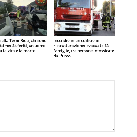
sulla Terni-Rieti, chi sono
Incendio in un edificio in
vittime: 34 feriti, un uomo
ristrutturazione: evacuate 13
ra la vita e la morte
famiglie, tre persone intossicate
dal fumo