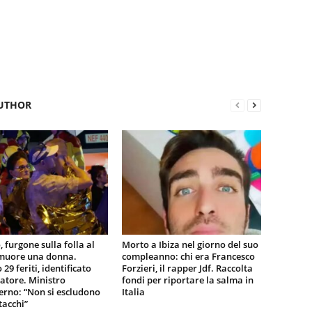
UTHOR
, furgone sulla folla al
Morto a Ibiza nel giorno del suo
 muore una donna.
compleanno: chi era Francesco
29 feriti, identificato
Forzieri, il rapper Jdf. Raccolta
tatore. Ministro
fondi per riportare la salma in
terno: “Non si escludono
Italia
tacchi”