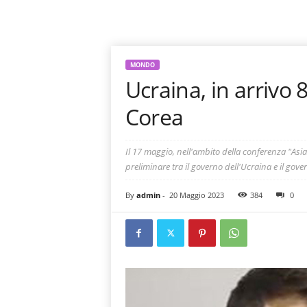
MONDO
Ucraina, in arrivo 8
Corea
Il 17 maggio, nell'ambito della conferenza "Asi
preliminare tra il governo dell'Ucraina e il gov
By
admin
-
20 Maggio 2023
384
0