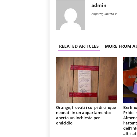
admin
https://g2media.it
RELATED ARTICLES
MORE FROM A
Orange, trovati i corpi di cinque
Berlino
neonati in un appartamento:
Pride:
aperta un’inchiesta per
Almeno 
omicidio
l’atten
dell’In
altri at