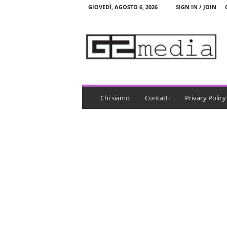
GIOVEDÌ, AGOSTO 6, 2026
SIGN IN / JOIN
G
2
m
e
d
i
a
Chi siamo
Contatti
Privacy Policy