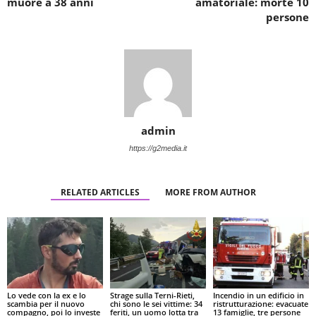
muore a 38 anni
amatoriale: morte 10
persone
admin
https://g2media.it
RELATED ARTICLES
MORE FROM AUTHOR
Lo vede con la ex e lo
Strage sulla Terni-Rieti,
Incendio in un edificio in
scambia per il nuovo
chi sono le sei vittime: 34
ristrutturazione: evacuate
compagno, poi lo investe
feriti, un uomo lotta tra
13 famiglie, tre persone