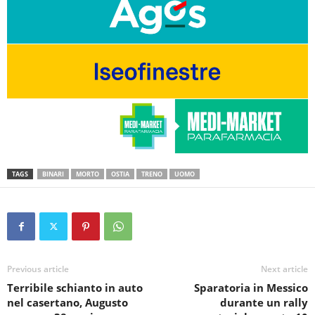
TAGS
BINARI
MORTO
OSTIA
TRENO
UOMO
Previous article
Next article
Terribile schianto in auto
Sparatoria in Messico
nel casertano, Augusto
durante un rally