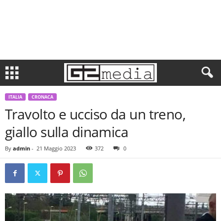
ITALIA
CRONACA
Travolto e ucciso da un treno,
giallo sulla dinamica
By
admin
-
21 Maggio 2023
372
0