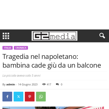
ITALIA
CRONACA
Tragedia nel napoletano:
bambina cade giù da un balcone
La piccola aveva solo 5 anni
By
admin
-
14 Giugno 2023
417
0