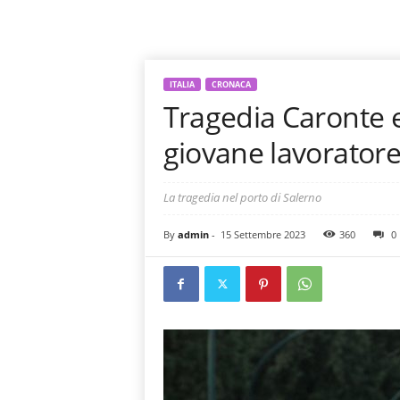
ITALIA
CRONACA
Tragedia Caronte 
giovane lavorator
La tragedia nel porto di Salerno
By
admin
-
15 Settembre 2023
360
0