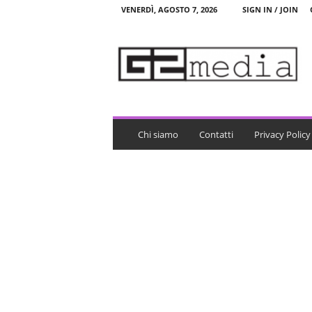
VENERDÌ, AGOSTO 7, 2026
SIGN IN / JOIN
G
2
m
e
d
i
a
Chi siamo
Contatti
Privacy Policy