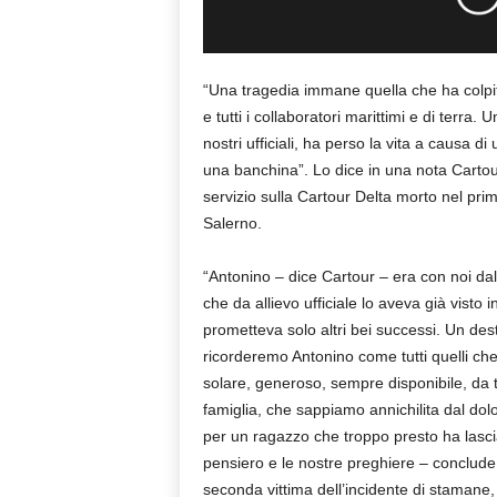
“Una tragedia immane quella che ha colpit
e tutti i collaboratori marittimi e di terra. 
nostri ufficiali, ha perso la vita a causa d
una banchina”. Lo dice in una nota Cartou
servizio sulla Cartour Delta morto nel pri
Salerno.
“Antonino – dice Cartour – era con noi da
che da allievo ufficiale lo aveva già visto 
prometteva solo altri bei successi. Un des
ricorderemo Antonino come tutti quelli ch
solare, generoso, sempre disponibile, da t
famiglia, che sappiamo annichilita dal dolo
per un ragazzo che troppo presto ha lasciat
pensiero e le nostre preghiere – conclude
seconda vittima dell’incidente di stamane, u