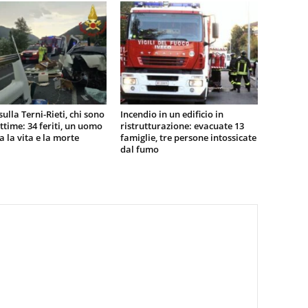
sulla Terni-Rieti, chi sono
Incendio in un edificio in
vittime: 34 feriti, un uomo
ristrutturazione: evacuate 13
ra la vita e la morte
famiglie, tre persone intossicate
dal fumo