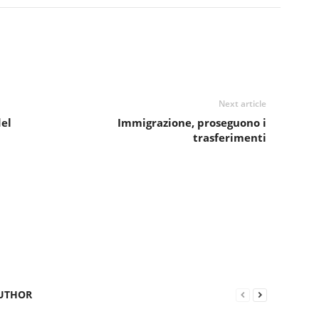
Next article
del
Immigrazione, proseguono i
trasferimenti
UTHOR