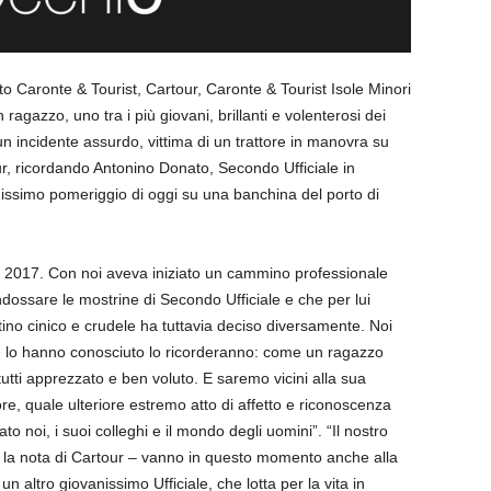
o Caronte & Tourist, Cartour, Caronte & Tourist Isole Minori
Un ragazzo, uno tra i più giovani, brillanti e volenterosi dei
i un incidente assurdo, vittima di un trattore in manovra su
r, ricordando Antonino Donato, Secondo Ufficiale in
missimo pomeriggio di oggi su una banchina del porto di
l 2017. Con noi aveva iniziato un cammino professionale
indossare le mostrine di Secondo Ufficiale e che per lui
tino cinico e crudele ha tuttavia deciso diversamente. Noi
e lo hanno conosciuto lo ricorderanno: come un ragazzo
utti apprezzato e ben voluto. E saremo vicini alla sua
re, quale ulteriore estremo atto di affetto e riconoscenza
o noi, i suoi colleghi e il mondo degli uomini”. “Il nostro
 la nota di Cartour – vanno in questo momento anche alla
n altro giovanissimo Ufficiale, che lotta per la vita in