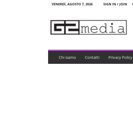
VENERDÌ, AGOSTO 7, 2026
SIGN IN / JOIN
G
2
m
e
d
i
a
Chi siamo
Contatti
Privacy Policy