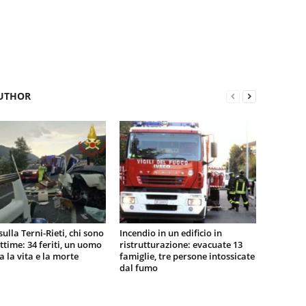
UTHOR
sulla Terni-Rieti, chi sono
Incendio in un edificio in
vittime: 34 feriti, un uomo
ristrutturazione: evacuate 13
ra la vita e la morte
famiglie, tre persone intossicate
dal fumo