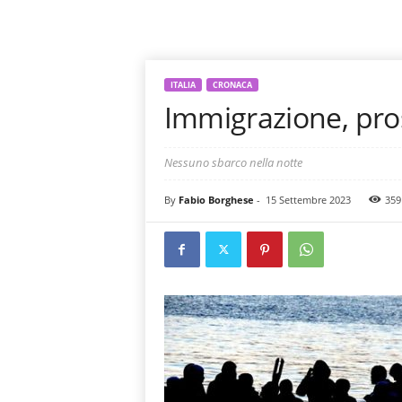
ITALIA
CRONACA
Immigrazione, pro
Nessuno sbarco nella notte
By
Fabio Borghese
-
15 Settembre 2023
359