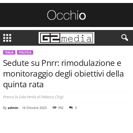
ITALIA
POLITICA
Sedute su Pnrr: rimodulazione e
monitoraggio degli obiettivi della
quinta rata
Presso la Sala Verde di Palazzo Chigi
By
admin
-
16 Ottobre 2023
350
0