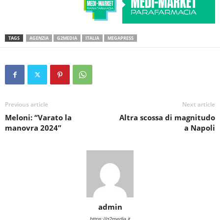
TAGS
AGENZIA
G2MEDIA
ITALIA
MEGAPRESS
Previous article
Next article
Meloni: “Varato la
Altra scossa di magnitudo
manovra 2024”
a Napoli
admin
https://g2media.it