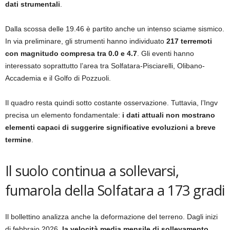
dati strumentali
.
Dalla scossa delle 19.46 è partito anche un intenso sciame sismico.
In via preliminare, gli strumenti hanno individuato
217 terremoti
con magnitudo compresa tra 0.0 e 4.7
. Gli eventi hanno
interessato soprattutto l’area tra Solfatara-Pisciarelli, Olibano-
Accademia e il Golfo di Pozzuoli.
Il quadro resta quindi sotto costante osservazione. Tuttavia, l’Ingv
precisa un elemento fondamentale:
i dati attuali non mostrano
elementi capaci di suggerire significative evoluzioni a breve
termine
.
Il suolo continua a sollevarsi,
fumarola della Solfatara a 173 gradi
Il bollettino analizza anche la deformazione del terreno. Dagli inizi
di febbraio 2026,
la velocità media mensile di sollevamento