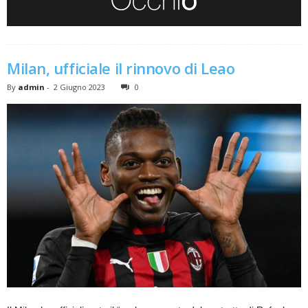
Milan, ufficiale il rinnovo di Leao
By
admin
-
2 Giugno 2023
0