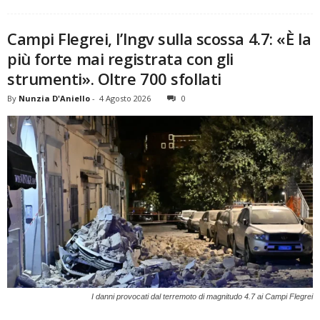
Campi Flegrei, l’Ingv sulla scossa 4.7: «È la
più forte mai registrata con gli
strumenti». Oltre 700 sfollati
By
Nunzia D'Aniello
-
4 Agosto 2026
0
I danni provocati dal terremoto di magnitudo 4.7 ai Campi Flegrei