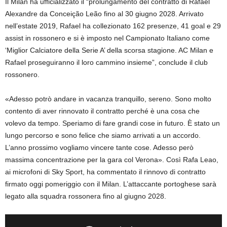
Il Milan ha ufficializzato il “prolungamento del contratto di Rafael
Alexandre da Conceição Leão fino al 30 giugno 2028. Arrivato
nell’estate 2019, Rafael ha collezionato 162 presenze, 41 goal e 29
assist in rossonero e si è imposto nel Campionato Italiano come
‘Miglior Calciatore della Serie A’ della scorsa stagione. AC Milan e
Rafael proseguiranno il loro cammino insieme”, conclude il club
rossonero.
«Adesso potrò andare in vacanza tranquillo, sereno. Sono molto
contento di aver rinnovato il contratto perché è una cosa che
volevo da tempo. Speriamo di fare grandi cose in futuro. È stato un
lungo percorso e sono felice che siamo arrivati a un accordo.
L’anno prossimo vogliamo vincere tante cose. Adesso però
massima concentrazione per la gara col Verona». Così Rafa Leao,
ai microfoni di Sky Sport, ha commentato il rinnovo di contratto
firmato oggi pomeriggio con il Milan. L’attaccante portoghese sarà
legato alla squadra rossonera fino al giugno 2028.