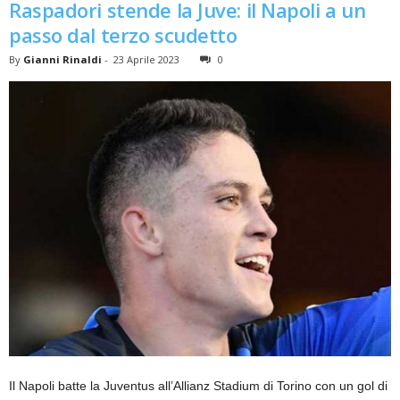
Raspadori stende la Juve: il Napoli a un
passo dal terzo scudetto
By
Gianni Rinaldi
-
23 Aprile 2023
0
Il Napoli batte la Juventus all’Allianz Stadium di Torino con un gol di