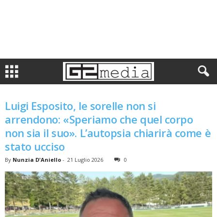
Luigi Esposito, le sorelle non si
arrendono: «Speriamo che quel corpo
non sia il suo». L’autopsia chiarirà come è
stato ucciso
By
Nunzia D'Aniello
-
21 Luglio 2026
0