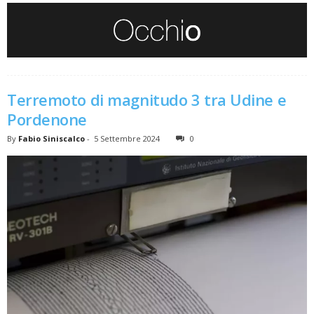
Terremoto di magnitudo 3 tra Udine e
Pordenone
By
Fabio Siniscalco
-
5 Settembre 2024
0