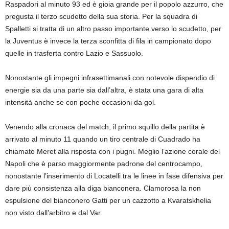
Raspadori al minuto 93 ed è gioia grande per il popolo azzurro, che
pregusta il terzo scudetto della sua storia. Per la squadra di
Spalletti si tratta di un altro passo importante verso lo scudetto, per
la Juventus è invece la terza sconfitta di fila in campionato dopo
quelle in trasferta contro Lazio e Sassuolo.
Nonostante gli impegni infrasettimanali con notevole dispendio di
energie sia da una parte sia dall’altra, è stata una gara di alta
intensità anche se con poche occasioni da gol.
Venendo alla cronaca del match, il primo squillo della partita è
arrivato al minuto 11 quando un tiro centrale di Cuadrado ha
chiamato Meret alla risposta con i pugni. Meglio l’azione corale del
Napoli che è parso maggiormente padrone del centrocampo,
nonostante l’inserimento di Locatelli tra le linee in fase difensiva per
dare più consistenza alla diga bianconera. Clamorosa la non
espulsione del bianconero Gatti per un cazzotto a Kvaratskhelia
non visto dall’arbitro e dal Var.