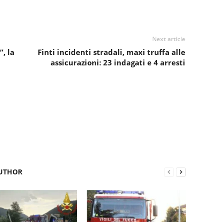
Next article
, la
Finti incidenti stradali, maxi truffa alle
assicurazioni: 23 indagati e 4 arresti
UTHOR