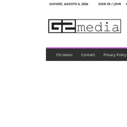
GIOVEDÌ, AGOSTO 6, 2026
SIGN IN / JOIN
G
2
m
e
d
i
a
Chi siamo
Contatti
Privacy Policy