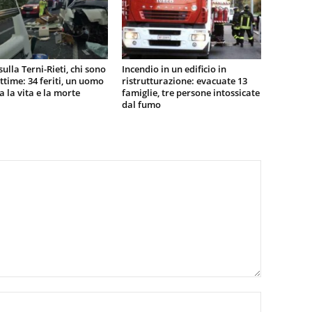
sulla Terni-Rieti, chi sono
Incendio in un edificio in
vittime: 34 feriti, un uomo
ristrutturazione: evacuate 13
ra la vita e la morte
famiglie, tre persone intossicate
dal fumo