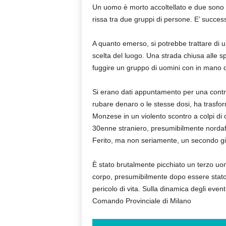
Un uomo è morto accoltellato e due sono rim
rissa tra due gruppi di persone. E’ succes
A quanto emerso, si potrebbe trattare di un
scelta del luogo. Una strada chiusa alle sp
fuggire un gruppo di uomini con in mano 
Si erano dati appuntamento per una contrat
rubare denaro o le stesse dosi, ha trasfor
Monzese in un violento scontro a colpi di c
30enne straniero, presumibilmente nordafr
Ferito, ma non seriamente, un secondo gi
È stato brutalmente picchiato un terzo uomo
corpo, presumibilmente dopo essere stato
pericolo di vita. Sulla dinamica degli eventi
Comando Provinciale di Milano