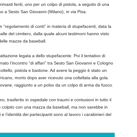
asti feriti, uno per un colpo di pistola, a seguito di una
so a Sesto San Giovanni (Milano), in via Pisa.
 “regolamento di conti” in materia di stupefacenti, data la
alle del cimitero, dalla quale alcuni testimoni hanno visto
delle mazze da baseball.
tazione legata a dello stupefacente. Poi il tentativo di
mato l’incontro “di affari” tra Sesto San Giovanni e Cologno
oltello, pistola e bastone. Ad avere la peggio è stato un
icano, morto dopo aver ricevuto una coltellata alla gola.
ovane, raggiunto a un polso da un colpo di arma da fuoco.
, trasferito in ospedale con traumi e contusioni in tutto il
 colpito con una mazza da baseball, ma non sarebbe in
 e l’identità dei partecipanti sono al lavoro i carabinieri del