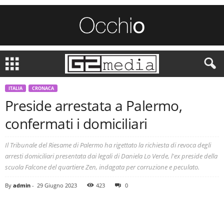
ITALIA
CRONACA
Preside arrestata a Palermo,
confermati i domiciliari
Il Tribunale del Riesame di Palermo ha rigettato la richiesta di revoca degli
arresti domiciliari presentata dai legali di Daniela Lo Verde, l'ex preside della
scuola Falcone del quartiere Zen, indagata per corruzione e peculato.
By
admin
-
29 Giugno 2023
423
0