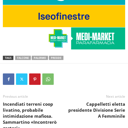
TAGS
FALCONE
PALERMO
PRESIDE
Previous article
Next article
Incendiati terreni coop
Cappelletti eletta
livatino, probabile
presidente Divisione Serie
intimidazione mafiosa.
A Femminile
Sammartino «Incontrerò
gestori»