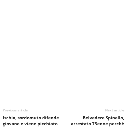
Previous article
Next article
Ischia, sordomuto difende
Belvedere Spinello,
giovane e viene picchiato
arrestato 73enne perchè