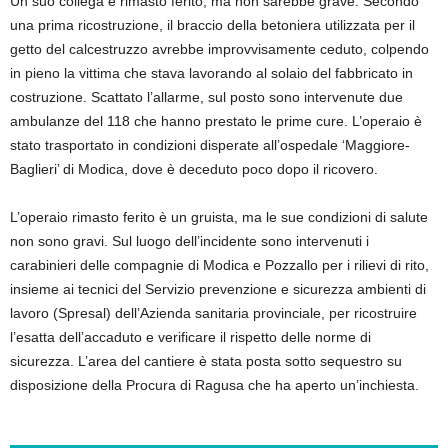
Un suo collega è rimasto ferito, ma non sarebbe grave. Secondo
una prima ricostruzione, il braccio della betoniera utilizzata per il
getto del calcestruzzo avrebbe improvvisamente ceduto, colpendo
in pieno la vittima che stava lavorando al solaio del fabbricato in
costruzione. Scattato l’allarme, sul posto sono intervenute due
ambulanze del 118 che hanno prestato le prime cure. L’operaio è
stato trasportato in condizioni disperate all’ospedale ‘Maggiore-
Baglieri’ di Modica, dove è deceduto poco dopo il ricovero.
L’operaio rimasto ferito è un gruista, ma le sue condizioni di salute
non sono gravi. Sul luogo dell’incidente sono intervenuti i
carabinieri delle compagnie di Modica e Pozzallo per i rilievi di rito,
insieme ai tecnici del Servizio prevenzione e sicurezza ambienti di
lavoro (Spresal) dell’Azienda sanitaria provinciale, per ricostruire
l’esatta dell’accaduto e verificare il rispetto delle norme di
sicurezza. L’area del cantiere è stata posta sotto sequestro su
disposizione della Procura di Ragusa che ha aperto un’inchiesta.