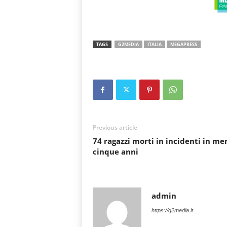
TAGS
G2MEDIA
ITALIA
MEGAPRESS
Previous article
74 ragazzi morti in incidenti in me
cinque anni
admin
https://g2media.it