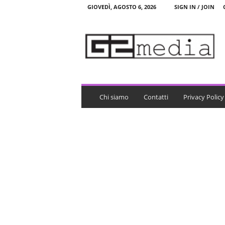
GIOVEDÌ, AGOSTO 6, 2026
SIGN IN / JOIN
G
2
m
e
d
i
a
Chi siamo
Contatti
Privacy Policy