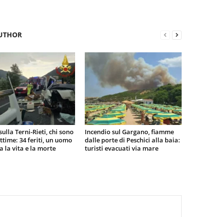
UTHOR
sulla Terni-Rieti, chi sono
Incendio sul Gargano, fiamme
vittime: 34 feriti, un uomo
dalle porte di Peschici alla baia:
ra la vita e la morte
turisti evacuati via mare