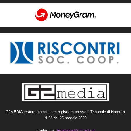
G2MEDIA testata giornalistica registrata presso il Tribunale di Napoli al
N.23 del 25 maggio 2022
Contact us:
redazione@g2media.it