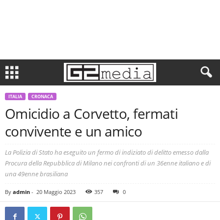
ITALIA
CRONACA
Omicidio a Corvetto, fermati
convivente e un amico
La Polizia di Stato ha eseguito un fermo di indiziato di delitto emesso dalla
Procura della Repubblica di Milano nei confronti di un 36enne italiano e di
una 49enne brasiliana
By
admin
-
20 Maggio 2023
357
0