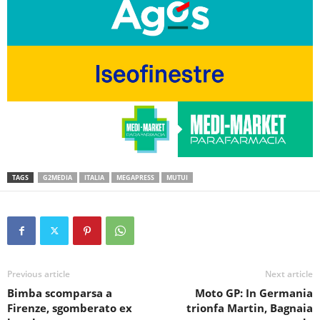
TAGS
G2MEDIA
ITALIA
MEGAPRESS
MUTUI
Previous article
Next article
Bimba scomparsa a
Moto GP: In Germania
Firenze, sgomberato ex
trionfa Martin, Bagnaia