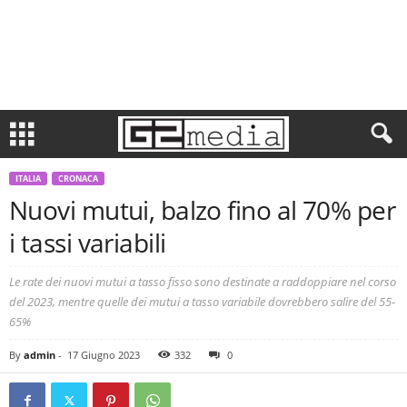
ITALIA
CRONACA
Nuovi mutui, balzo fino al 70% per
i tassi variabili
Le rate dei nuovi mutui a tasso fisso sono destinate a raddoppiare nel corso
del 2023, mentre quelle dei mutui a tasso variabile dovrebbero salire del 55-
65%
By
admin
-
17 Giugno 2023
332
0