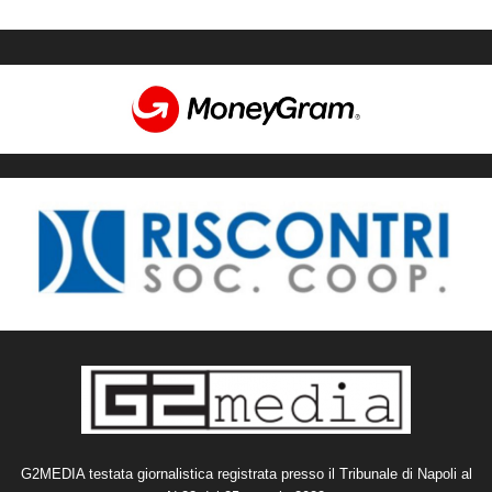
G2MEDIA testata giornalistica registrata presso il Tribunale di Napoli al