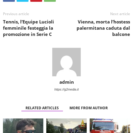
Previous article
Next article
Tennis, l’Equipe Lucioli
Vienna, morta l’hostess
femminile festeggia la
palermitana caduta dal
promozione in Serie C
balcone
admin
https://g2media.it
RELATED ARTICLES
MORE FROM AUTHOR