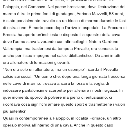
Faloppio, nel Comasco. Nel paese bresciano, dove l’estrazione del
marmo è tra le prime fonti di guadagno, Adriano Mazzelli, 53 anni,
è stato parzialmente travolto da un blocco di marmo durante le fasi
di estrazione. È morto poco dopo l’arrivo in ospedale. La Procura di
Brescia ha aperto un’inchiesta e disposto il sequestro della cava
dove l’uomo stava lavorando con altri colleghi. Nato a Gardone
Valtrompia, ma trasferitosi da tempo a Prevalle, era conosciuto
anche per il suo impegno nel calcio dilettantistico. Da anni infatti
era allenatore di formazioni giovanili.
“Non era solo un allenatore, ma un esempio” ricorda il Prevalle
calcio sui social. “Un uomo che, dopo una lunga giornata trascorsa
nelle cave di marmo, trovava ancora la forza e la voglia di
indossare pantaloncini e scarpette per allenare i nostri ragazzi. In
quei momenti, sporco di polvere ma pieno di entusiasmo, ci
ricordava cosa significhi amare questo sport e trasmetterne i valori
più autentici”.
Quasi in contemporanea a Faloppio, in località Fornace, un altro
operaio moriva all’interno di una cava. Anche in questo caso