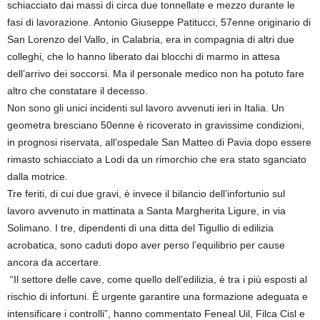
schiacciato dai massi di circa due tonnellate e mezzo durante le
fasi di lavorazione. Antonio Giuseppe Patitucci, 57enne originario di
San Lorenzo del Vallo, in Calabria, era in compagnia di altri due
colleghi, che lo hanno liberato dai blocchi di marmo in attesa
dell’arrivo dei soccorsi. Ma il personale medico non ha potuto fare
altro che constatare il decesso.
Non sono gli unici incidenti sul lavoro avvenuti ieri in Italia. Un
geometra bresciano 50enne è ricoverato in gravissime condizioni,
in prognosi riservata, all’ospedale San Matteo di Pavia dopo essere
rimasto schiacciato a Lodi da un rimorchio che era stato sganciato
dalla motrice.
Tre feriti, di cui due gravi, è invece il bilancio dell’infortunio sul
lavoro avvenuto in mattinata a Santa Margherita Ligure, in via
Solimano. I tre, dipendenti di una ditta del Tigullio di edilizia
acrobatica, sono caduti dopo aver perso l’equilibrio per cause
ancora da accertare.
“Il settore delle cave, come quello dell’edilizia, è tra i più esposti al
rischio di infortuni. È urgente garantire una formazione adeguata e
intensificare i controlli”, hanno commentato Feneal Uil, Filca Cisl e