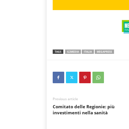
TAGS
G2MEDIA
ITALIA
MEGAPRESS
Previous article
Comitato delle Regionie: più
investimenti nella sanità