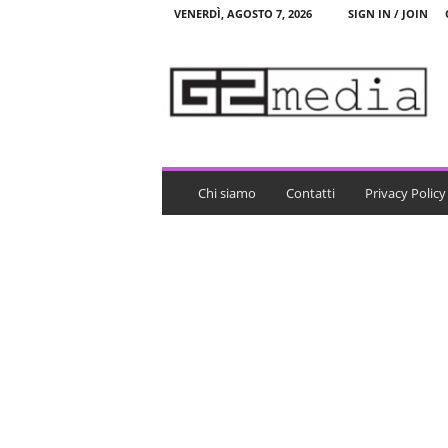
VENERDÌ, AGOSTO 7, 2026
SIGN IN / JOIN
G
2
m
e
d
i
a
Chi siamo
Contatti
Privacy Policy