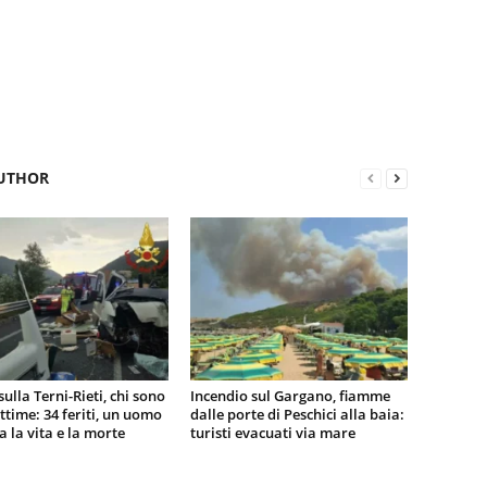
UTHOR
sulla Terni-Rieti, chi sono
Incendio sul Gargano, fiamme
vittime: 34 feriti, un uomo
dalle porte di Peschici alla baia:
ra la vita e la morte
turisti evacuati via mare