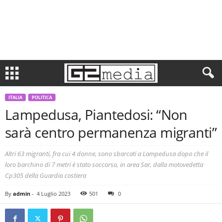
ITALIA
POLITICA
Lampedusa, Piantedosi: “Non
sarà centro permanenza migranti”
Altri 63 migranti, fra cui 4 donne, sono sbarcati a Lampedusa dopo che il
loro barchino di 7 metri è stato soccorso, in area Sar, dalla motovedetta
Cp305 della Guardia costiera
By
admin
-
4 Luglio 2023
501
0