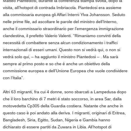
Matteo Piantedosi, durante la conferenza stampa svolta, dopo la
visita, all’hotspot di contrada Imbriacola. Piantedosi era assieme
alla commissaria europea gli Affari Interni Ylva Johansson. Seduto
nelle prime file, ad ascoltare le parole del ministro dell’Interno,
anche il commissario straordinario per l’emergenza immigrazione
clandestina, il prefetto Valerio Valenti. “Rimaniamo convinti della
necessità di combattere senza alcun condizionamento i traffici
internazionali di esseri umani. Questo non si vedrà qui, o non si
vedrà solo qui, – ha aggiunto il ministro Piantedosi – . Ma sarà
sempre al primo posto e so che è anche un obiettivo della
commissione europea e dell’Unione Europea che vuole condividere
con l’Italia”.
Altri 63 migranti, fra cui 4 donne, sono sbarcati a Lampedusa dopo
che il loro barchino di 7 metri è stato soccorso, in area Sar, dalla
motovedetta Cp305 della Guardia costiera. Natante che anche in
questo caso è poi andato alla deriva. I migranti, originari di Eritrea,
Bangladesh, Siria, Egitto, Sudan, Nigeria e Gambia hanno
dichiarato di essere partiti da Zuwara in Libia. All’hotspot di