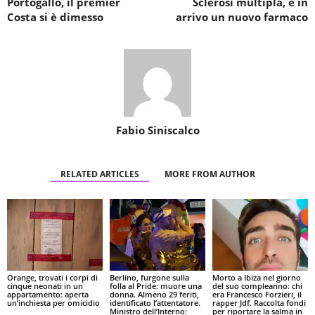
Portogallo, il premier
Sclerosi multipla, è in
Costa si è dimesso
arrivo un nuovo farmaco
Fabio Siniscalco
RELATED ARTICLES
MORE FROM AUTHOR
Orange, trovati i corpi di
Berlino, furgone sulla
Morto a Ibiza nel giorno
cinque neonati in un
folla al Pride: muore una
del suo compleanno: chi
appartamento: aperta
donna. Almeno 29 feriti,
era Francesco Forzieri, il
un’inchiesta per omicidio
identificato l’attentatore.
rapper Jdf. Raccolta fondi
Ministro dell’Interno:
per riportare la salma in