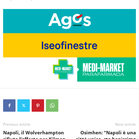
Previous article
Next article
Napoli, il Wolverhampton
Osimhen: “Napoli è una