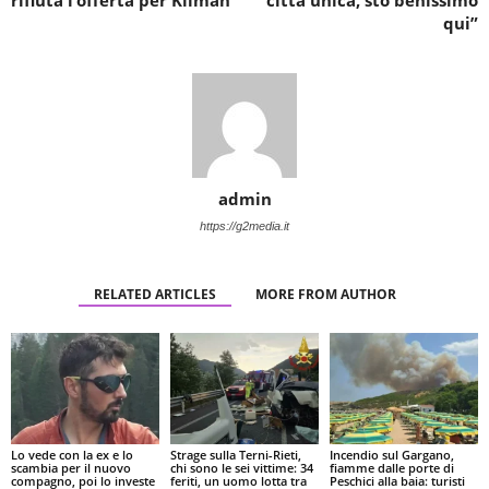
rifiuta l’offerta per Kilman
città unica, sto benissimo
qui”
admin
https://g2media.it
RELATED ARTICLES
MORE FROM AUTHOR
Lo vede con la ex e lo
Strage sulla Terni-Rieti,
Incendio sul Gargano,
scambia per il nuovo
chi sono le sei vittime: 34
fiamme dalle porte di
compagno, poi lo investe
feriti, un uomo lotta tra
Peschici alla baia: turisti