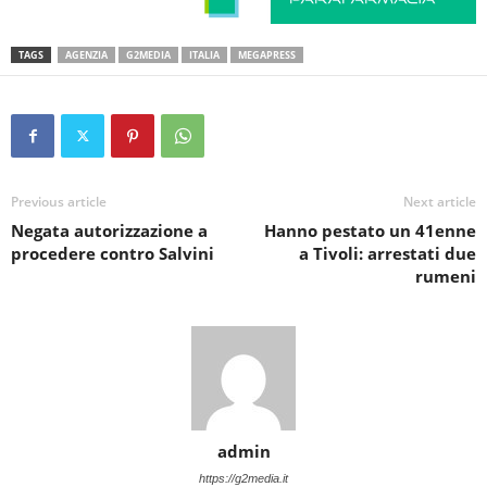
TAGS
AGENZIA
G2MEDIA
ITALIA
MEGAPRESS
Previous article
Next article
Negata autorizzazione a
Hanno pestato un 41enne
procedere contro Salvini
a Tivoli: arrestati due
rumeni
admin
https://g2media.it