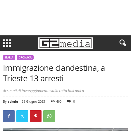
ITALIA
CRONACA
Immigrazione clandestina, a
Trieste 13 arresti
Accusati di favoreggiamento sulla rotta balcanica
By
admin
-
28 Giugno 2023
460
0