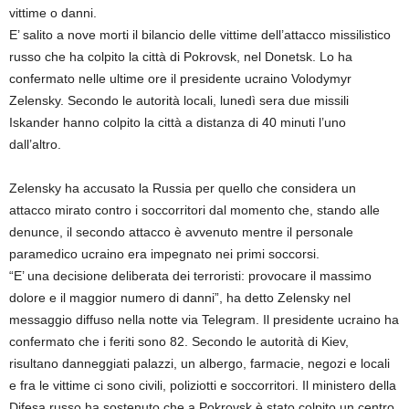
vittime o danni.
E’ salito a nove morti il bilancio delle vittime dell’attacco missilistico
russo che ha colpito la città di Pokrovsk, nel Donetsk. Lo ha
confermato nelle ultime ore il presidente ucraino Volodymyr
Zelensky. Secondo le autorità locali, lunedì sera due missili
Iskander hanno colpito la città a distanza di 40 minuti l’uno
dall’altro.
Zelensky ha accusato la Russia per quello che considera un
attacco mirato contro i soccorritori dal momento che, stando alle
denunce, il secondo attacco è avvenuto mentre il personale
paramedico ucraino era impegnato nei primi soccorsi.
“E’ una decisione deliberata dei terroristi: provocare il massimo
dolore e il maggior numero di danni”, ha detto Zelensky nel
messaggio diffuso nella notte via Telegram. Il presidente ucraino ha
confermato che i feriti sono 82. Secondo le autorità di Kiev,
risultano danneggiati palazzi, un albergo, farmacie, negozi e locali
e fra le vittime ci sono civili, poliziotti e soccorritori. Il ministero della
Difesa russo ha sostenuto che a Pokrovsk è stato colpito un centro