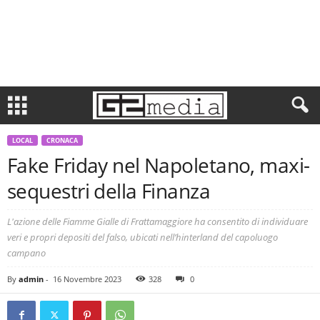
LOCAL
CRONACA
Fake Friday nel Napoletano, maxi-
sequestri della Finanza
L'azione delle Fiamme Gialle di Frattamaggiore ha consentito di individuare
veri e propri depositi del falso, ubicati nell’hinterland del capoluogo
campano
By
admin
-
16 Novembre 2023
328
0