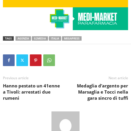
TAGS
AGENZIA
G2MEDIA
ITALIA
MEGAPRESS
Previous article
Next article
Hanno pestato un 41enne
Medaglia d’argento per
a Tivoli: arrestati due
Marsaglia e Tocci nella
rumeni
gara sincro di tuffi