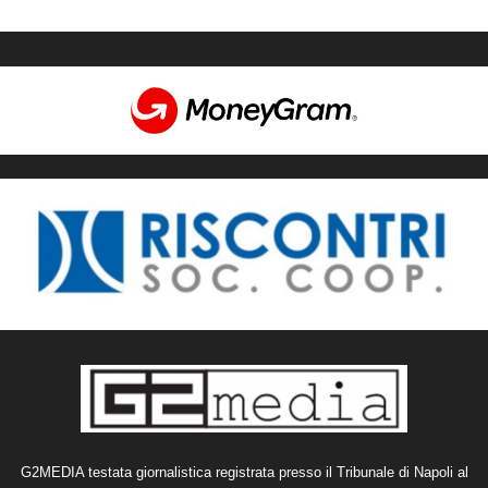
G2MEDIA testata giornalistica registrata presso il Tribunale di Napoli al