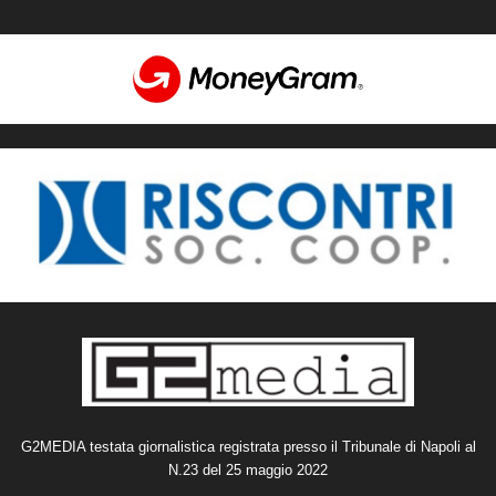
G2MEDIA testata giornalistica registrata presso il Tribunale di Napoli al
N.23 del 25 maggio 2022