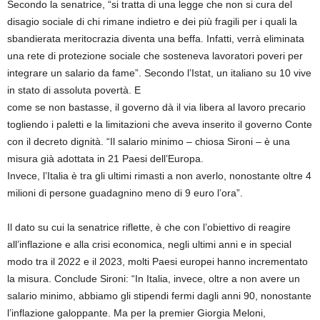
Secondo la senatrice, “si tratta di una legge che non si cura del
disagio sociale di chi rimane indietro e dei più fragili per i quali la
sbandierata meritocrazia diventa una beffa. Infatti, verrà eliminata
una rete di protezione sociale che sosteneva lavoratori poveri per
integrare un salario da fame”. Secondo l’Istat, un italiano su 10 vive
in stato di assoluta povertà. E
come se non bastasse, il governo dà il via libera al lavoro precario
togliendo i paletti e la limitazioni che aveva inserito il governo Conte
con il decreto dignità. “Il salario minimo – chiosa Sironi – è una
misura già adottata in 21 Paesi dell’Europa.
Invece, l’Italia è tra gli ultimi rimasti a non averlo, nonostante oltre 4
milioni di persone guadagnino meno di 9 euro l’ora”.
Il dato su cui la senatrice riflette, è che con l’obiettivo di reagire
all’inflazione e alla crisi economica, negli ultimi anni e in special
modo tra il 2022 e il 2023, molti Paesi europei hanno incrementato
la misura. Conclude Sironi: “In Italia, invece, oltre a non avere un
salario minimo, abbiamo gli stipendi fermi dagli anni 90, nonostante
l’inflazione galoppante. Ma per la premier Giorgia Meloni,