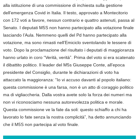
alla istituzione di una commissione di inchiesta sulla gestione
dell’emergenza Covid in Italia. Il testo, approvato a Montecitorio
con 172 voti a favore, nessun contrario e quattro astenuti, passa al
Senato. I deputati M5S non hanno partecipato alla votazione finale
lasciando l’Aula. Nemmeno quelli del Pd hanno partecipato alla
votazione, ma sono rimasti nell’Emiciclo sventolando le tessere di
voto. Dopo la proclamazione del risultato i deputati di maggioranza
hanno urlato in coro “Verità, verità”. Prima del voto si era scatenato
il dibattito politico. Il leader del M5s Giuseppe Conte, all’epoca
presidente del Consiglio, durante le dichiarazioni di voto ha
attaccato la maggioranza: “Io vi accuso davanti al popolo italiano:
questa commissione è una farsa, non è un atto di coraggio politico
ma di vigliaccheria. Dalla vostra avete solo la forza dei numeri ma
non vi riconosciamo nessuna autorevolezza politica e morale.
Questa commissione ve la fate da soli: questo schiaffo a chi ha
lavorato lo fate senza la nostra complicità”, ha detto annunciando
che il M5S non partecipa al voto finale.