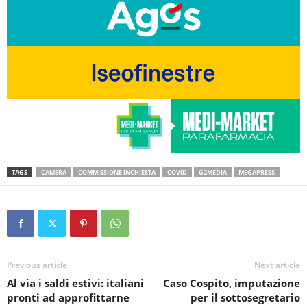
TAGS
CAMERA
COMMISSIONE INCHIESTA
COVID
G2MEDIA
MEGAPRESS
Previous article
Next article
Al via i saldi estivi: italiani
Caso Cospito, imputazione
pronti ad approfittarne
per il sottosegretario