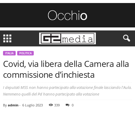
ITALIA
POLITICA
Covid, via libera della Camera alla
commissione d’inchiesta
I deputati M5S non hanno partecipato alla votazione finale lasciando l'Aula.
Nemmeno quelli del Pd hanno partecipato alla votazione
By
admin
-
6 Luglio 2023
339
0