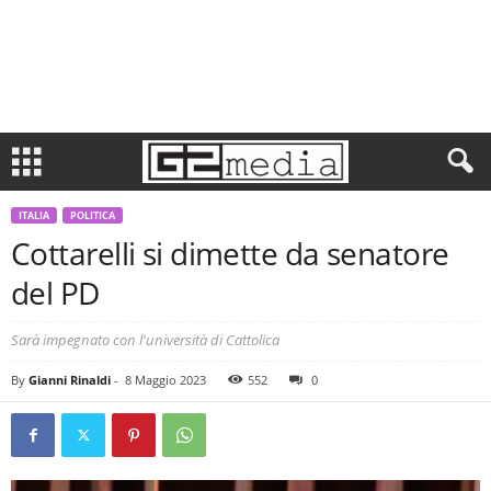
ITALIA
POLITICA
Cottarelli si dimette da senatore
del PD
Sarà impegnato con l'università di Cattolica
By
Gianni Rinaldi
-
8 Maggio 2023
552
0