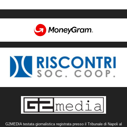
G2MEDIA testata giornalistica registrata presso il Tribunale di Napoli al