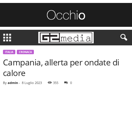
ITALIA
CRONACA
Campania, allerta per ondate di
calore
By
admin
-
8 Luglio 2023
355
0