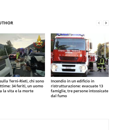
UTHOR
sulla Terni-Rieti, chi sono
Incendio in un edificio in
vittime: 34 feriti, un uomo
ristrutturazione: evacuate 13
ra la vita e la morte
famiglie, tre persone intossicate
dal fumo