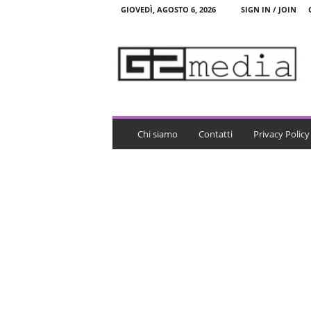
GIOVEDÌ, AGOSTO 6, 2026
SIGN IN / JOIN
G
2
m
e
d
i
a
Chi siamo
Contatti
Privacy Policy