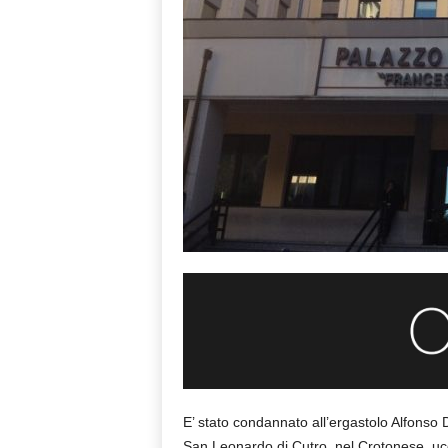
E’ stato condannato all’ergastolo Alfonso D
San Leonardo di Cutro, nel Crotonese, ucc