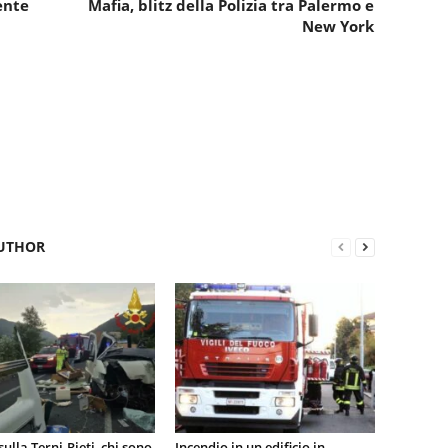
ente
Mafia, blitz della Polizia tra Palermo e
New York
UTHOR
sulla Terni-Rieti, chi sono
Incendio in un edificio in