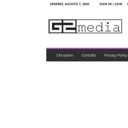
VENERDÌ, AGOSTO 7, 2026
SIGN IN / JOIN
G
2
m
e
d
i
a
Chi siamo
Contatti
Privacy Policy