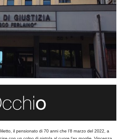
iletto, il pensionato di 70 anni che l’8 marzo del 2022, a
ise con un colpo di pistola al cuore l’ex moglie, Vincenza