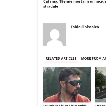
Catania, 18enne morta in un incid
stradale
Fabio Siniscalco
RELATED ARTICLES
MORE FROM A
Lo vede con la ex e lo scambia
Strage 