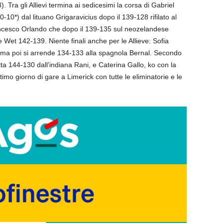
Tra gli Allievi termina ai sedicesimi la corsa di Gabriel
-10*) dal lituano Grigaravicius dopo il 139-128 rifilato al
ncesco Orlando che dopo il 139-135 sul neozelandese
e Wet 142-139. Niente finali anche per le Allieve: Sofia
a poi si arrende 134-133 alla spagnola Bernal. Secondo
tta 144-130 dall’indiana Rani, e Caterina Gallo, ko con la
o giorno di gare a Limerick con tutte le eliminatorie e le