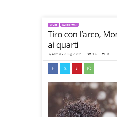
SPORT
ALTRI SPORT
Tiro con l’arco, Mon
ai quarti
By
admin
-
8 Luglio 2023
356
0