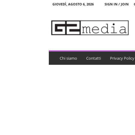
GIOVEDÌ, AGOSTO 6, 2026
SIGN IN / JOIN
G
2
m
e
d
i
a
Chi siamo
Contatti
Privacy Policy