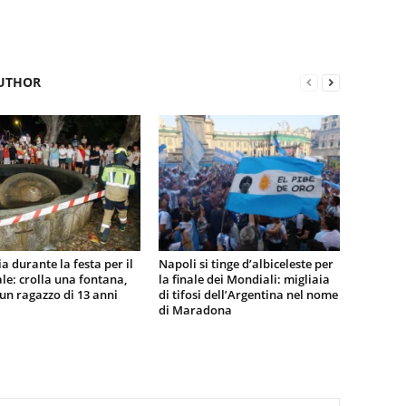
UTHOR
a durante la festa per il
Napoli si tinge d’albiceleste per
e: crolla una fontana,
la finale dei Mondiali: migliaia
n ragazzo di 13 anni
di tifosi dell’Argentina nel nome
di Maradona