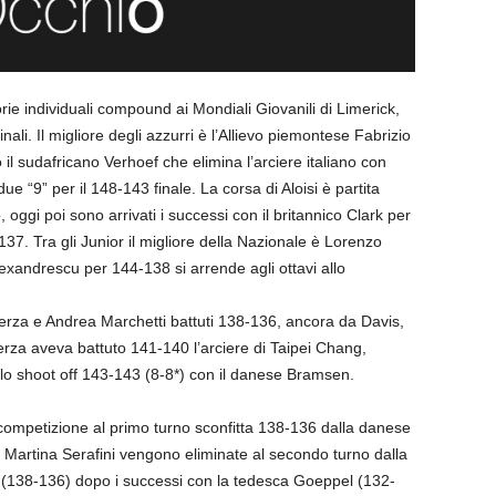
orie individuali compound ai Mondiali Giovanili di Limerick,
nali. Il migliore degli azzurri è l’Allievo piemontese Fabrizio
ro il sudafricano Verhoef che elimina l’arciere italiano con
e “9” per il 148-143 finale. La corsa di Aloisi è partita
 oggi poi sono arrivati i successi con il britannico Clark per
37. Tra gli Junior il migliore della Nazionale è Lorenzo
exandrescu per 144-138 si arrende agli ottavi allo
rza e Andrea Marchetti battuti 138-136, ancora da Davis,
rza aveva battuto 141-140 l’arciere di Taipei Chang,
lo shoot off 143-143 (8-8*) con il danese Bramsen.
competizione al primo turno sconfitta 138-136 dalla danese
artina Serafini vengono eliminate al secondo turno dalla
r (138-136) dopo i successi con la tedesca Goeppel (132-