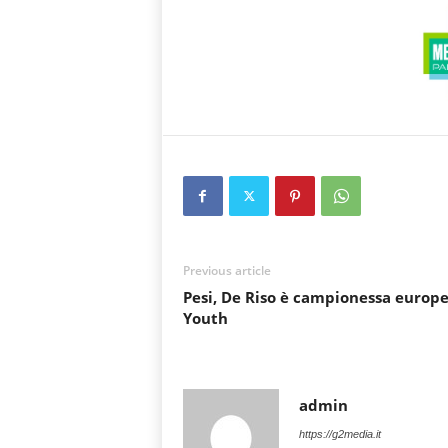
Previous article
Pesi, De Riso è campionessa europ
Youth
admin
https://g2media.it