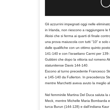
Gli azzurrini impegnati oggi nelle eliminat
in Irlanda, non riescono a raggiungere le fi
Aloisi che si ferma ai quarti di finale cont
una prova maiuscola con tutti “10” e solo du
dalle qualifiche con un ottimo quinto posto,
141-140 e con l’israeliano Carmi per 139-1
Gubbini che dopo la vittoria sul romeno Al
statunitense Davis 144-140.
Escono al turno precedente Francesco Ste
e 145-140 da Fullerton. In precedenza Ste
mentre Marchetti aveva avuto la meglio al
Nel femminile Martina Del Duca saluta la 
Meck, mentre Michelle Maria Bombarda e M
turca Burun (144-128) e dall’indiana Kau