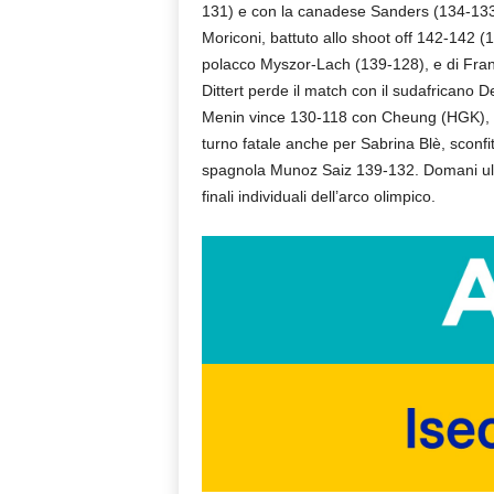
131) e con la canadese Sanders (134-133). 
Moriconi, battuto allo shoot off 142-142 (10
polacco Myszor-Lach (139-128), e di Fra
Dittert perde il match con il sudafricano D
Menin vince 130-118 con Cheung (HGK), m
turno fatale anche per Sabrina Blè, sconfi
spagnola Munoz Saiz 139-132. Domani ultim
finali individuali dell’arco olimpico.