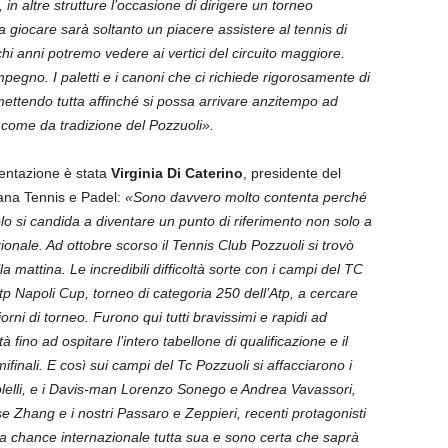
in altre strutture l’occasione di dirigere un torneo
a giocare sarà soltanto un piacere assistere al tennis di
chi anni potremo vedere ai vertici del circuito maggiore.
pegno. I paletti e i canoni che ci richiede rigorosamente di
o mettendo tutta affinché si possa arrivare anzitempo ad
come da tradizione del Pozzuoli».
sentazione è stata
Virginia Di Caterino
, presidente del
ana Tennis e Padel:
«Sono davvero molto contenta perché
olo si candida a diventare un punto di riferimento non solo a
onale. Ad ottobre scorso il Tennis Club Pozzuoli si trovò
a mattina. Le incredibili difficoltà sorte con i campi del TC
Atp Napoli Cup, torneo di categoria 250 dell’Atp, a cercare
orni di torneo. Furono qui tutti bravissimi e rapidi ad
 fino ad ospitare l’intero tabellone di qualificazione e il
ifinali. E così sui campi del Tc Pozzuoli si affacciarono i
elli, e i Davis-man Lorenzo Sonego e Andrea Vavassori,
ese Zhang e i nostri Passaro e Zeppieri, recenti protagonisti
la chance internazionale tutta sua e sono certa che saprà