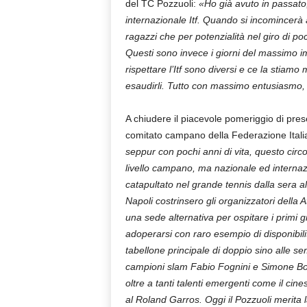
del TC Pozzuoli:
«Ho già avuto in passato, 
internazionale Itf. Quando si incomincerà 
ragazzi che per potenzialità nel giro di po
Questi sono invece i giorni del massimo im
rispettare l’Itf sono diversi e ce la stiam
esaudirli. Tutto con massimo entusiasmo, 
A chiudere il piacevole pomeriggio di pre
comitato campano della Federazione Itali
seppur con pochi anni di vita, questo circ
livello campano, ma nazionale ed internazi
catapultato nel grande tennis dalla sera all
Napoli costrinsero gli organizzatori della 
una sede alternativa per ospitare i primi gi
adoperarsi con raro esempio di disponibilità
tabellone principale di doppio sino alle sem
campioni slam Fabio Fognini e Simone Bol
oltre a tanti talenti emergenti come il cin
al Roland Garros. Oggi il Pozzuoli merita 