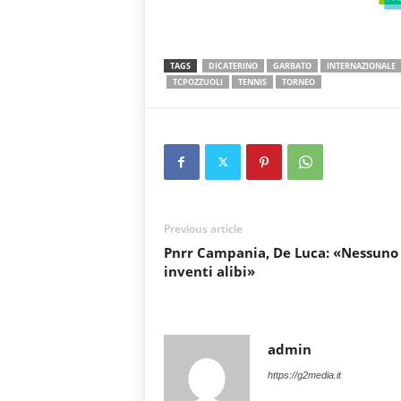
TAGS
DICATERINO
GARBATO
INTERNAZIONALE
TCPOZZUOLI
TENNIS
TORNEO
Previous article
Pnrr Campania, De Luca: «Nessuno
inventi alibi»
admin
https://g2media.it