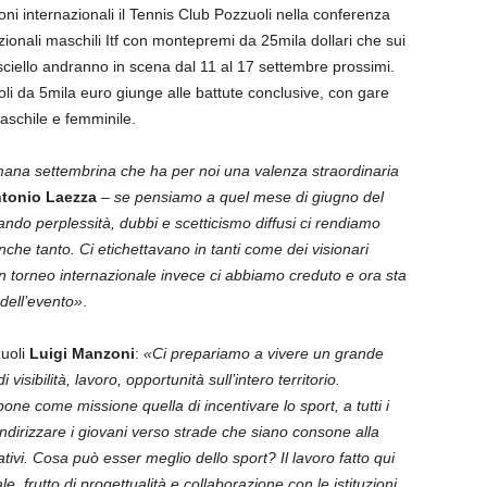
oni internazionali il Tennis Club Pozzuoli nella conferenza
azionali maschili Itf con montepremi da 25mila dollari che sui
sciello andranno in scena dal 11 al 17 settembre prossimi.
oli da 5mila euro giunge alle battute conclusive, con gare
maschile e femminile.
timana settembrina che ha per noi una valenza straordinaria
tonio Laezza
–
se pensiamo a quel mese di giugno del
dando perplessità, dubbi e scetticismo diffusi ci rendiamo
he tanto. Ci etichettavano in tanti come dei visionari
 un torneo internazionale invece ci abbiamo creduto e ora sta
 dell’evento»
.
zuoli
Luigi Manzoni
:
«Ci prepariamo a vivere un grande
visibilità, lavoro, opportunità sull’intero territorio.
ne come missione quella di incentivare lo sport, a tutti i
di indirizzare i giovani verso strade che siano consone alla
ivi. Cosa può esser meglio dello sport? Il lavoro fatto qui
e, frutto di progettualità e collaborazione con le istituzioni.