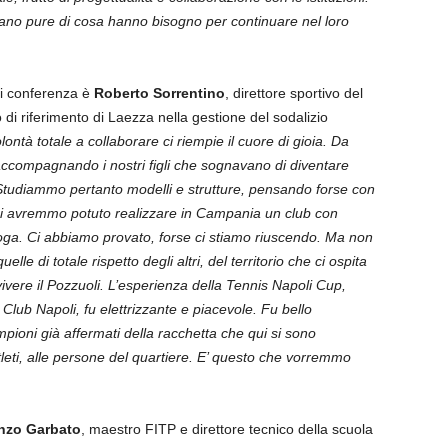
ano pure di cosa hanno bisogno per continuare nel loro
di conferenza è
Roberto Sorrentino
, direttore sportivo del
o di riferimento di Laezza nella gestione del sodalizio
ontà totale a collaborare ci riempie il cuore di gioia. Da
a accompagnando i nostri figli che sognavano di diventare
Studiammo pertanto modelli e strutture, pensando forse con
noi avremmo potuto realizzare in Campania un club con
voga. Ci abbiamo provato, forse ci stiamo riuscendo. Ma non
le di totale rispetto degli altri, del territorio che ci ospita
ivere il Pozzuoli. L’esperienza della Tennis Napoli Cup,
Club Napoli, fu elettrizzante e piacevole. Fu bello
mpioni già affermati della racchetta che qui si sono
 atleti, alle persone del quartiere. E’ questo che vorremmo
nzo Garbato
, maestro FITP e direttore tecnico della scuola