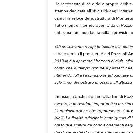
Ha raccontato di sé e delle proprie ambizi
stampa dedicata all’ufficialità degli intern
campi in veloce della struttura di Monteru
Tutto mentre il torneo open Città di Pozzu
entusiasmanti nei due tabelloni previsti, 
«
Ci avviciniamo a rapide falcate alla set
– ha esordito il presidente del Pozzuoli
An
2019 in cui aprimmo i battenti al club, sfi
conto che di tempo non ne è passato neanc
ritenendo follia l’aspirazione ad ospitare
solo a noi dimostrare di essere all’altezza
Entusiasta anche il primo cittadino di Poz
evento, con ricadute importanti in termini di 
L’amministrazione che rappresento si propo
livelli. La finalità principale resta quella 
crescita e scevre da condizionamenti negat
dai dirigenti del Pozzuoli è stato eccezional