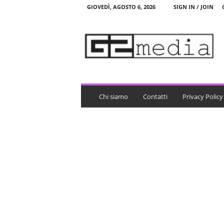
GIOVEDÌ, AGOSTO 6, 2026
SIGN IN / JOIN
G
2
m
e
d
i
a
Chi siamo
Contatti
Privacy Policy