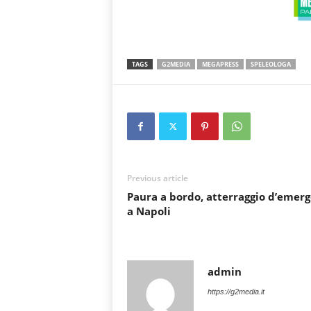
TAGS
G2MEDIA
MEGAPRESS
SPELEOLOGA
Previous article
Paura a bordo, atterraggio d’emer
a Napoli
admin
https://g2media.it