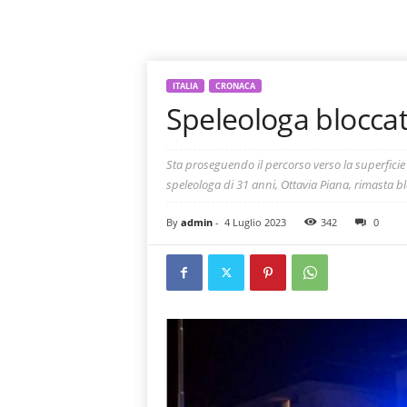
ITALIA
CRONACA
Speleologa bloccata
Sta proseguendo il percorso verso la superficie 
speleologa di 31 anni, Ottavia Piana, rimasta b
By
admin
-
4 Luglio 2023
342
0