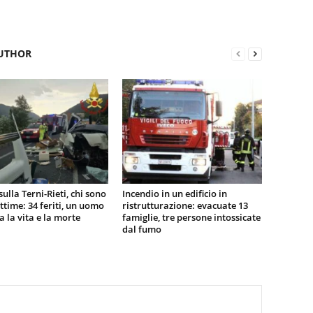
UTHOR
sulla Terni-Rieti, chi sono
Incendio in un edificio in
vittime: 34 feriti, un uomo
ristrutturazione: evacuate 13
ra la vita e la morte
famiglie, tre persone intossicate
dal fumo