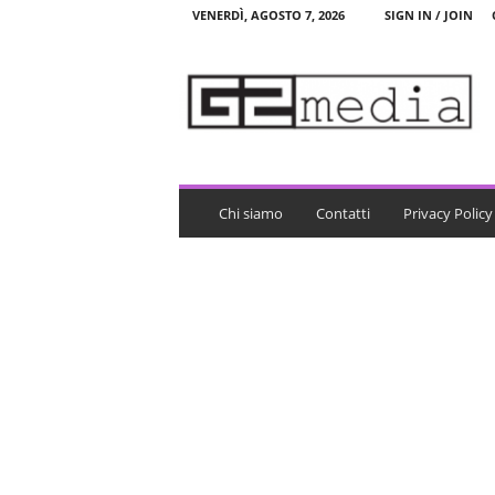
VENERDÌ, AGOSTO 7, 2026
SIGN IN / JOIN
G
2
m
e
d
i
a
Chi siamo
Contatti
Privacy Policy