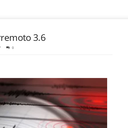
erremoto 3.6
7
0