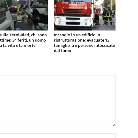
sulla Terni-Rieti, chi sono
Incendio in un edificio in
vittime: 34 feriti, un uomo
ristrutturazione: evacuate 13
ra la vita e la morte
famiglie, tre persone intossicate
dal fumo