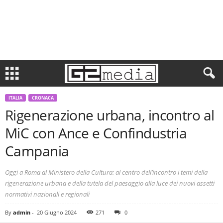
ITALIA
CRONACA
Rigenerazione urbana, incontro al
MiC con Ance e Confindustria
Campania
Oggi a Roma al Ministero della Cultura: al centro dell’incontro i temi della
rigenerazione urbana e della tutela del paesaggio alla luce dei nuovi assetti
normativi nazionali e regionali
By
admin
-
20 Giugno 2024
271
0