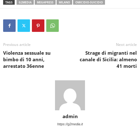
TAGS
G2MEDIA
MEGAPRESS
MILANO
OMICIDIO-SUICIDIO
Previous article
Next article
Violenza sessuale su
Strage di migranti nel
bimbo di 10 anni,
canale di Sicilia: almeno
arrestato 36enne
41 morti
admin
https://g2media.it