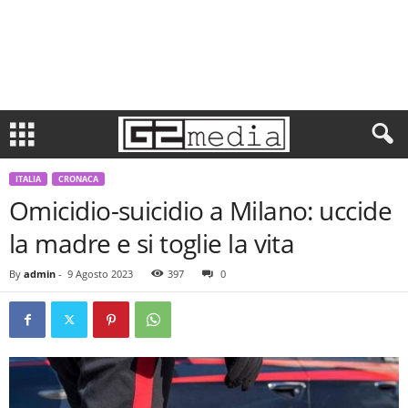
ITALIA
CRONACA
Omicidio-suicidio a Milano: uccide
la madre e si toglie la vita
By
admin
-
9 Agosto 2023
397
0