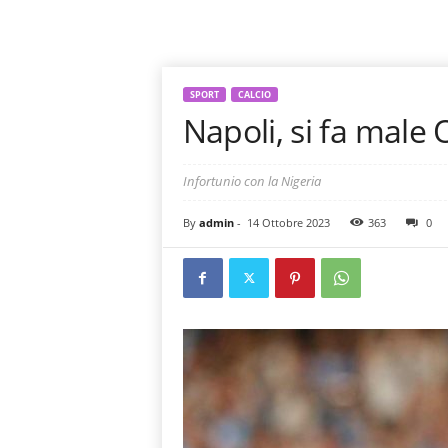
SPORT
CALCIO
Napoli, si fa male
Infortunio con la Nigeria
By
admin
-
14 Ottobre 2023
363
0