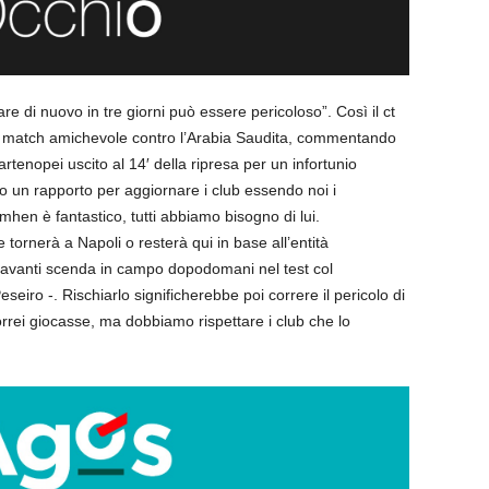
are di nuovo in tre giorni può essere pericoloso”. Così il ct
el match amichevole contro l’Arabia Saudita, commentando
rtenopei uscito al 14′ della ripresa per un infortunio
mo un rapporto per aggiornare i club essendo noi i
imhen è fantastico, tutti abbiamo bisogno di lui.
tornerà a Napoli o resterà qui in base all’entità
centravanti scenda in campo dopodomani nel test col
eiro -. Rischiarlo significherebbe poi correre il pericolo di
rei giocasse, ma dobbiamo rispettare i club che lo