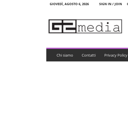
GIOVEDÌ, AGOSTO 6, 2026
SIGN IN / JOIN
G
2
m
e
d
i
a
Chi siamo
Contatti
Privacy Policy