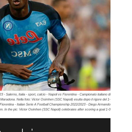
Salerno, Italia - sport, calcio - Napoli vs Fiorentina - Campionato italiano di
aradona. Nella foto: Victor Osimhen (SSC Napoli) esulta dopo il rigore del 1-
vs Fiorentina - Italian Serie A Football Championship 2022/2023 - Diego Armando
. In the pic: Victor Osimhen (SSC Napoli) celebrates after scoring a goal 1-0