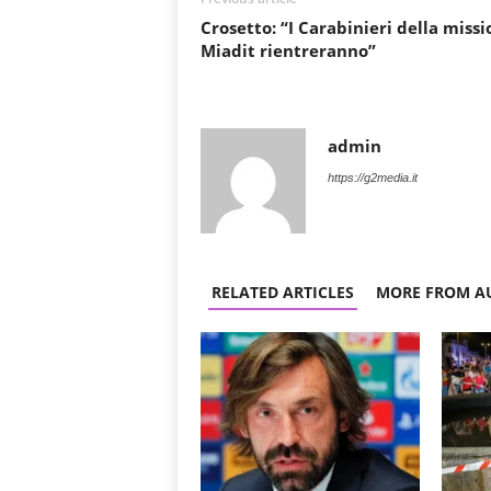
Crosetto: “I Carabinieri della miss
Miadit rientreranno”
admin
https://g2media.it
RELATED ARTICLES
MORE FROM A