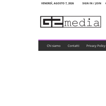
VENERDÌ, AGOSTO 7, 2026
SIGN IN / JOIN
G
2
m
e
d
i
a
Chi siamo
Contatti
Privacy Policy