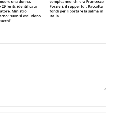
 muore una donna.
compleanno: chi era Francesco
29 feriti, identificato
Forzieri, il rapper Jdf. Raccolta
tatore. Ministro
fondi per riportare la salma in
terno: “Non si escludono
Italia
tacchi”