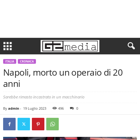
ITALIA
CRONACA
Napoli, morto un operaio di 20
anni
Sarebbe rimasto incastrato in un macchinario
By
admin
-
19 Luglio 2023
496
0