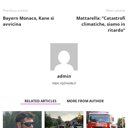
Previous article
Next article
Bayern Monaco, Kane si
Mattarella: “Catastrofi
avvicina
climatiche, siamo in
ritardo”
admin
https://g2media.it
RELATED ARTICLES
MORE FROM AUTHOR