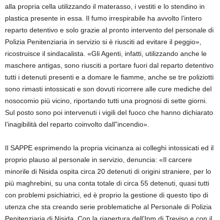
alla propria cella utilizzando il materasso, i vestiti e lo stendino in
plastica presente in essa. Il fumo irrespirabile ha avvolto l’intero
reparto detentivo e solo grazie al pronto intervento del personale di
Polizia Penitenziaria in servizio si è riusciti ad evitare il peggio»,
ricostruisce il sindacalista. «Gli Agenti, infatti, utilizzando anche le
maschere antigas, sono riusciti a portare fuori dal reparto detentivo
tutti i detenuti presenti e a domare le fiamme, anche se tre poliziotti
sono rimasti intossicati e son dovuti ricorrere alle cure mediche del
nosocomio più vicino, riportando tutti una prognosi di sette giorni.
Sul posto sono poi intervenuti i vigili del fuoco che hanno dichiarato
l’inagibilità del reparto coinvolto dall”incendio».
Il SAPPE esprimendo la propria vicinanza ai colleghi intossicati ed il
proprio plauso al personale in servizio, denuncia: «Il carcere
minorile di Nisida ospita circa 20 detenuti di origini straniere, per lo
più maghrebini, su una conta totale di circa 55 detenuti, quasi tutti
con problemi psichiatrici, ed è proprio la gestione di questo tipo di
utenza che sta creando serie problematiche al Personale di Polizia
Penitenziaria di Nisida. Con la riapertura dell’Ipm di Treviso e con il