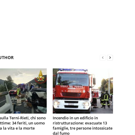
UTHOR
sulla Terni-Rieti, chi sono
Incendio in un edificio in
vittime: 34 feriti, un uomo
ristrutturazione: evacuate 13
ra la vita e la morte
famiglie, tre persone intossicate
dal fumo