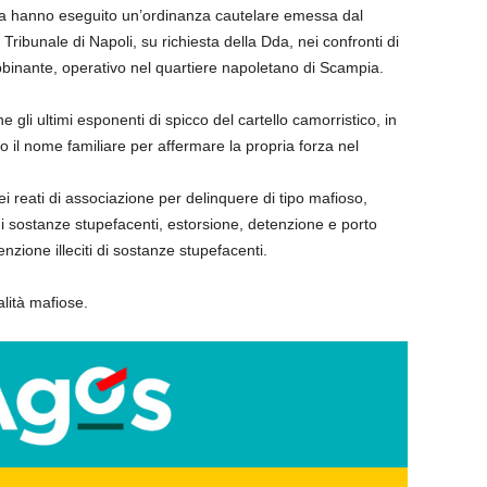
lla hanno eseguito un’ordinanza cautelare emessa dal
l Tribunale di Napoli, su richiesta della Dda, nei confronti di
n Abbinante, operativo nel quartiere napoletano di Scampia.
 gli ultimi esponenti di spicco del cartello camorristico, in
so il nome familiare per affermare la propria forza nel
dei reati di associazione per delinquere di tipo mafioso,
o di sostanze stupefacenti, estorsione, detenzione e porto
nzione illeciti di sostanze stupefacenti.
alità mafiose.