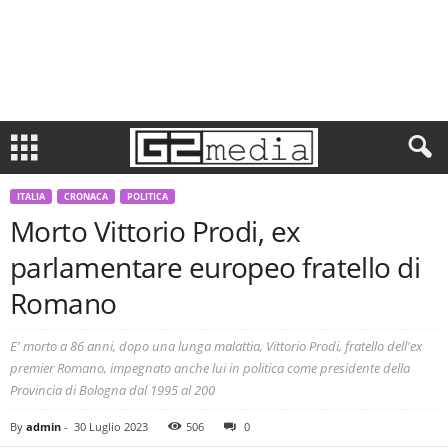
ITALIA
CRONACA
POLITICA
Morto Vittorio Prodi, ex
parlamentare europeo fratello di
Romano
E' morto a 86 anni, dopo una lunga malattia, Vittorio Prodi, fratello dell'ex
premier Romano, impegnato anche lui in politica come presidente della
Provincia di Bologna dal 1995 al 200
By
admin
-
30 Luglio 2023
506
0