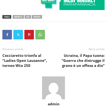
TAGS
MORTO
PD
PRODI
Previous article
Next article
Cocciaretto trionfa al
Ucraina, il Papa tuona:
“Ladies Open Lausanne”,
“Guerra che distrugge il
torneo Wta 250
grano è un offesa a dio”
admin