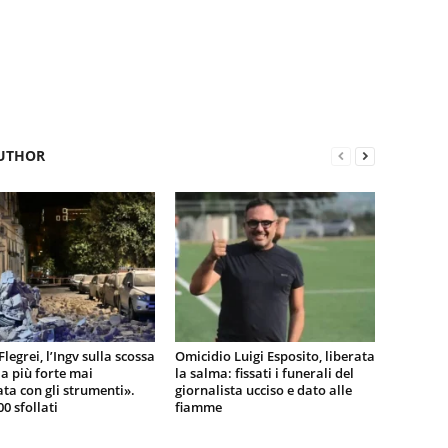
UTHOR
legrei, l’Ingv sulla scossa
Omicidio Luigi Esposito, liberata
 la più forte mai
la salma: fissati i funerali del
ata con gli strumenti».
giornalista ucciso e dato alle
00 sfollati
fiamme