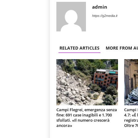
admin
https://g2media.it
RELATED ARTICLES
MORE FROM A
Campi Flegrei, emergenza senza
Campi F
fine: 691 case inagibili e 1.700
4.7: «È
sfollati. «Il numero crescerà
registr
ancora»
Oltre 7