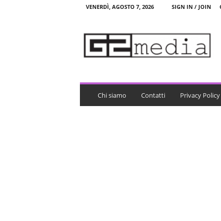
VENERDÌ, AGOSTO 7, 2026
SIGN IN / JOIN
G
2
m
e
d
i
a
Chi siamo
Contatti
Privacy Policy