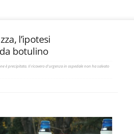
za, l’ipotesi
 da botulino
one è precipitata. Il ricovero d'urgenza in ospedale non ha salvato