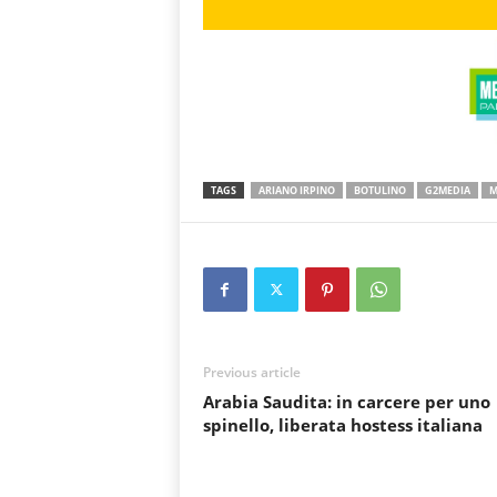
TAGS
ARIANO IRPINO
BOTULINO
G2MEDIA
M
Previous article
Arabia Saudita: in carcere per uno
spinello, liberata hostess italiana