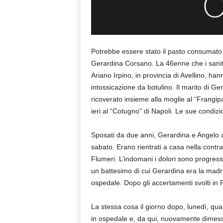
Potrebbe essere stato il pasto consumato 
Gerardina Corsano. La 46enne che i sanita
Ariano Irpino, in provincia di Avellino, ha
intossicazione da botulino. Il marito di G
ricoverato insieme alla moglie al “Frangipan
ieri al “Cotugno” di Napoli. Le sue condizio
Sposati da due anni, Gerardina e Angelo a
sabato. Erano rientrati a casa nella contra
Flumeri. L’indomani i dolori sono progres
un battesimo di cui Gerardina era la madrin
ospedale. Dopo gli accertamenti svolti in 
La stessa cosa il giorno dopo, lunedì, qu
in ospedale e, da qui, nuovamente dimessi.