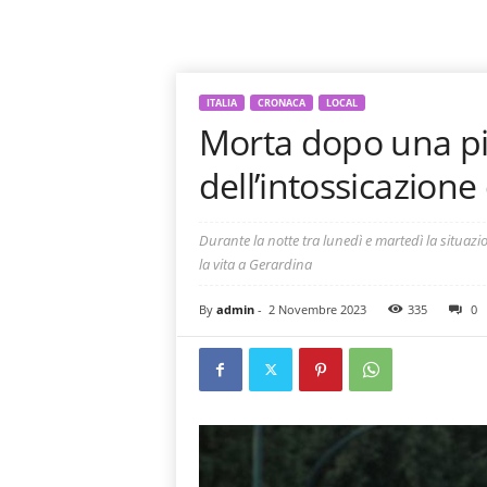
ITALIA
CRONACA
LOCAL
Morta dopo una piz
dell’intossicazione
Durante la notte tra lunedì e martedì la situazi
la vita a Gerardina
By
admin
-
2 Novembre 2023
335
0