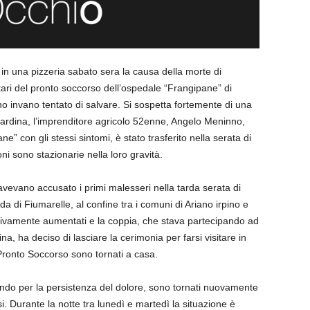
in una pizzeria sabato sera la causa della morte di
ri del pronto soccorso dell’ospedale “Frangipane” di
nno invano tentato di salvare. Si sospetta fortemente di una
erardina, l’imprenditore agricolo 52enne, Angelo Meninno,
e” con gli stessi sintomi, è stato trasferito nella serata di
ni sono stazionarie nella loro gravità.
vevano accusato i primi malesseri nella tarda serata di
da di Fiumarelle, al confine tra i comuni di Ariano irpino e
sivamente aumentati e la coppia, che stava partecipando ad
a, ha deciso di lasciare la cerimonia per farsi visitare in
Pronto Soccorso sono tornati a casa.
ando per la persistenza del dolore, sono tornati nuovamente
 Durante la notte tra lunedì e martedì la situazione è