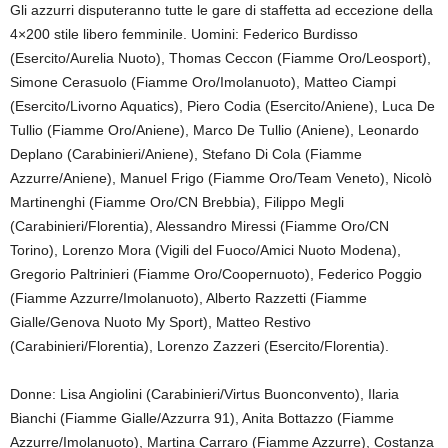
Gli azzurri disputeranno tutte le gare di staffetta ad eccezione della
4×200 stile libero femminile. Uomini: Federico Burdisso
(Esercito/Aurelia Nuoto), Thomas Ceccon (Fiamme Oro/Leosport),
Simone Cerasuolo (Fiamme Oro/Imolanuoto), Matteo Ciampi
(Esercito/Livorno Aquatics), Piero Codia (Esercito/Aniene), Luca De
Tullio (Fiamme Oro/Aniene), Marco De Tullio (Aniene), Leonardo
Deplano (Carabinieri/Aniene), Stefano Di Cola (Fiamme
Azzurre/Aniene), Manuel Frigo (Fiamme Oro/Team Veneto), Nicolò
Martinenghi (Fiamme Oro/CN Brebbia), Filippo Megli
(Carabinieri/Florentia), Alessandro Miressi (Fiamme Oro/CN
Torino), Lorenzo Mora (Vigili del Fuoco/Amici Nuoto Modena),
Gregorio Paltrinieri (Fiamme Oro/Coopernuoto), Federico Poggio
(Fiamme Azzurre/Imolanuoto), Alberto Razzetti (Fiamme
Gialle/Genova Nuoto My Sport), Matteo Restivo
(Carabinieri/Florentia), Lorenzo Zazzeri (Esercito/Florentia).
Donne: Lisa Angiolini (Carabinieri/Virtus Buonconvento), Ilaria
Bianchi (Fiamme Gialle/Azzurra 91), Anita Bottazzo (Fiamme
Azzurre/Imolanuoto), Martina Carraro (Fiamme Azzurre), Costanza