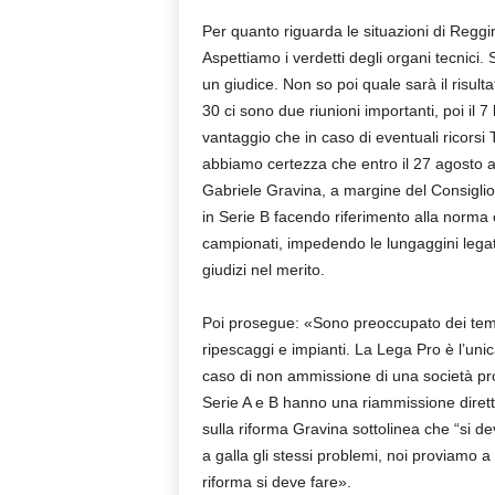
Per quanto riguarda le situazioni di Regg
Aspettiamo i verdetti degli organi tecnici.
un giudice. Non so poi quale sarà il risulta
30 ci sono due riunioni importanti, poi il 
vantaggio che in caso di eventuali ricorsi T
abbiamo certezza che entro il 27 agosto ab
Gabriele Gravina, a margine del Consiglio
in Serie B facendo riferimento alla norma c
campionati, impedendo le lungaggini legate 
giudizi nel merito.
Poi prosegue: «Sono preoccupato dei temi 
ripescaggi e impianti. La Lega Pro è l’un
caso di non ammissione di una società pr
Serie A e B hanno una riammissione diretta
sulla riforma Gravina sottolinea che “si d
a galla gli stessi problemi, noi proviamo 
riforma si deve fare».