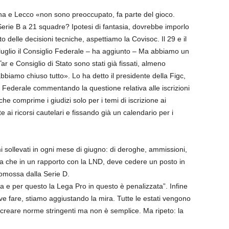
ina e Lecco «non sono preoccupato, fa parte del gioco.
 Serie B a 21 squadre? Ipotesi di fantasia, dovrebbe imporlo
to delle decisioni tecniche, aspettiamo la Covisoc. Il 29 e il
7 luglio il Consiglio Federale – ha aggiunto – Ma abbiamo un
ar e Consiglio di Stato sono stati già fissati, almeno
biamo chiuso tutto». Lo ha detto il presidente della Figc,
 Federale commentando la questione relativa alle iscrizioni
he comprime i giudizi solo per i temi di iscrizione ai
ai ricorsi cautelari e fissando già un calendario per i
sollevati in ogni mese di giugno: di deroghe, ammissioni,
ica che in un rapporto con la LND, deve cedere un posto in
omossa dalla Serie D.
 e per questo la Lega Pro in questo è penalizzata”. Infine
eve fare, stiamo aggiustando la mira. Tutte le estati vengono
a creare norme stringenti ma non è semplice. Ma ripeto: la