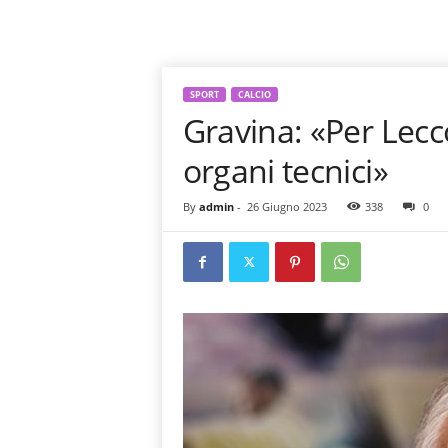
SPORT
CALCIO
Gravina: «Per Lecc
organi tecnici»
By
admin
-
26 Giugno 2023
338
0