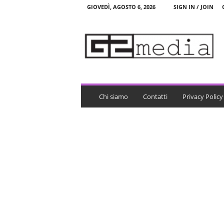
GIOVEDÌ, AGOSTO 6, 2026
SIGN IN / JOIN
G
2
m
e
d
i
a
Chi siamo
Contatti
Privacy Policy