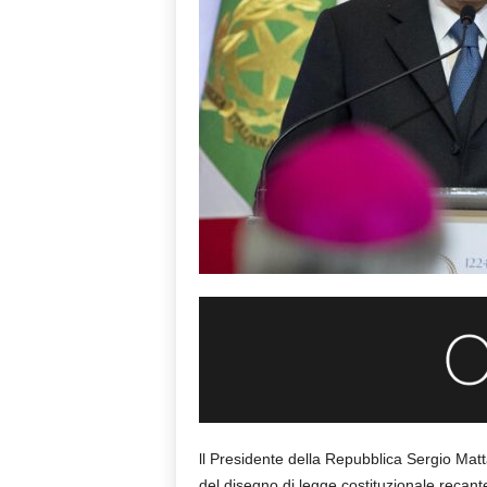
ll Presidente della Repubblica Sergio Mat
del disegno di legge costituzionale recante