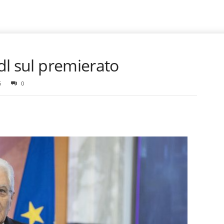
 dl sul premierato
6
0