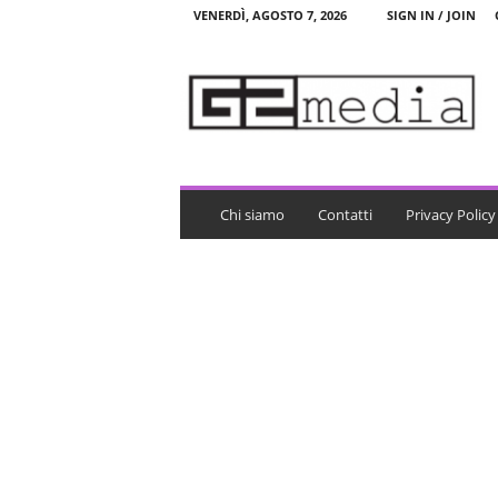
VENERDÌ, AGOSTO 7, 2026
SIGN IN / JOIN
G
2
m
e
d
i
a
Chi siamo
Contatti
Privacy Policy