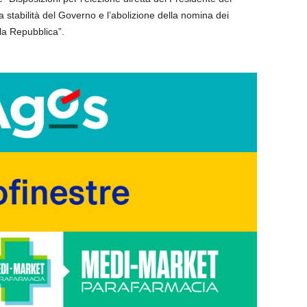
la stabilità del Governo e l’abolizione della nomina dei
lla Repubblica”.