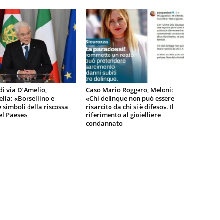
di via D’Amelio,
Caso Mario Roggero, Meloni:
lla: «Borsellino e
«Chi delinque non può essere
 simboli della riscossa
risarcito da chi si è difeso». Il
del Paese»
riferimento al gioielliere
condannato