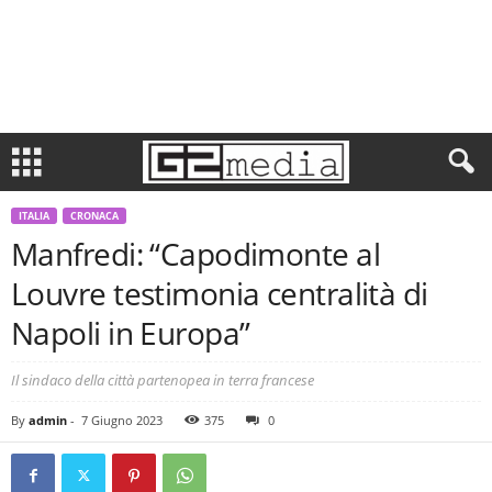
ITALIA
CRONACA
Manfredi: “Capodimonte al
Louvre testimonia centralità di
Napoli in Europa”
Il sindaco della città partenopea in terra francese
By
admin
-
7 Giugno 2023
375
0